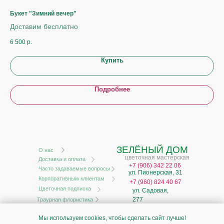
Букет "Зимний вечер"
Го
Доставим бесплатно
6 500
р.
4 2
Купить
Подробнее
ЗЕЛЁНЫЙ ДОМ
О нас
цветочная мастерская
Доставка и оплата
+
7 (906) 342 22 06
Часто задаваемые вопросы
ул. Пионерская, 31
Корпоративным клиентам
+7 (960) 824 40 67
Цветочная подписка
ул. Садовая,
277
Траурная флористика
ИП Моисеев А.В.
Мы используем cookies, чтобы сделать сайт лучше!
ИНН 631929851692