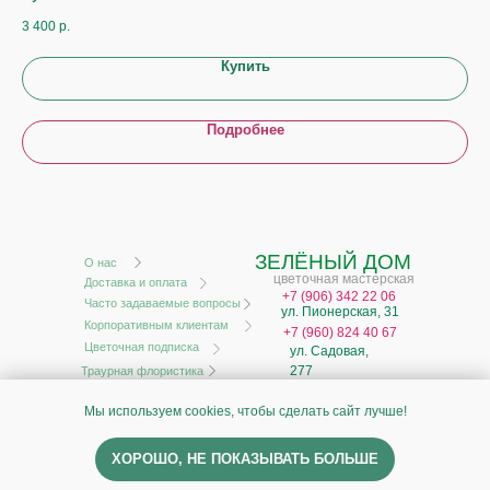
3 400
р.
4 6
Купить
Подробнее
ЗЕЛЁНЫЙ ДОМ
О нас
цветочная мастерская
Доставка и оплата
+
7 (906) 342 22 06
Часто задаваемые вопросы
ул. Пионерская, 31
Корпоративным клиентам
+7 (960) 824 40 67
Цветочная подписка
ул. Садовая,
277
Траурная флористика
ИП Моисеев А.В.
Мы используем cookies, чтобы сделать сайт лучше!
ИНН 631929851692
ОГРН 321631200001900
Политика обработки персональных данных
ХОРОШО, НЕ ПОКАЗЫВАТЬ БОЛЬШЕ
Согласие на обработку персональных данных