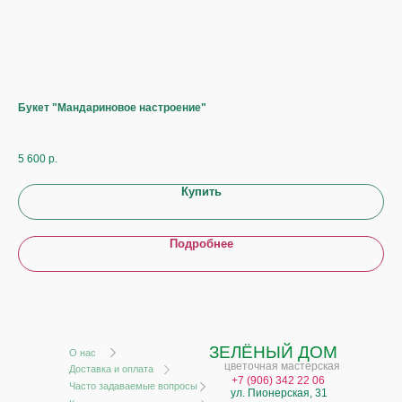
Букет "Мандариновое настроение"
Ком
5 600
р.
3 3
Купить
Подробнее
ЗЕЛЁНЫЙ ДОМ
О нас
цветочная мастерская
Доставка и оплата
+
7 (906) 342 22 06
Часто задаваемые вопросы
ул. Пионерская, 31