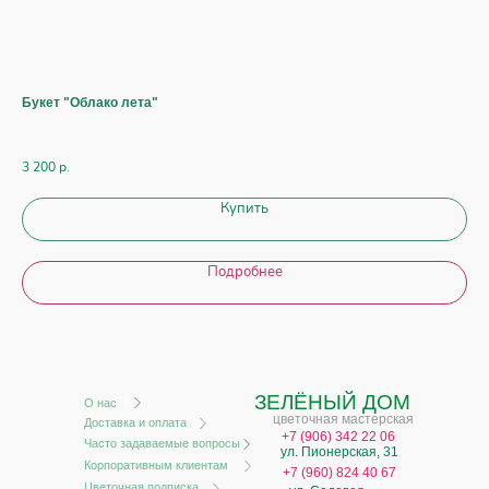
Букет "Облако лета"
Бук
До
3 200
р.
7 7
Купить
Подробнее
ЗЕЛЁНЫЙ ДОМ
О нас
цветочная мастерская
Доставка и оплата
+
7 (906) 342 22 06
Часто задаваемые вопросы
ул. Пионерская, 31
Корпоративным клиентам
+7 (960) 824 40 67
Цветочная подписка