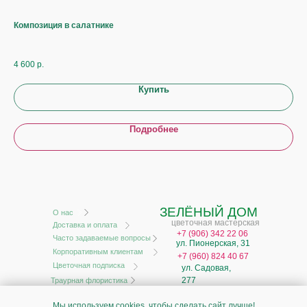
Композиция в салатнике
25
До
4 600
р.
7 8
Купить
Подробнее
ЗЕЛЁНЫЙ ДОМ
О нас
цветочная мастерская
Доставка и оплата
+
7 (906) 342 22 06
Часто задаваемые вопросы
ул. Пионерская, 31
Корпоративным клиентам
+7 (960) 824 40 67
Цветочная подписка
ул. Садовая,
277
Траурная флористика
ИП Моисеев А.В.
Мы используем cookies, чтобы сделать сайт лучше!