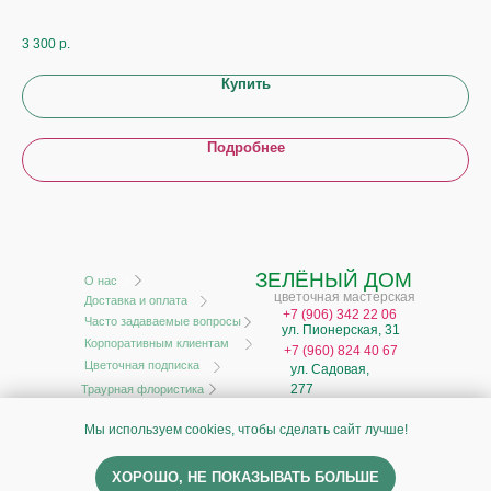
До
3 300
р.
6 0
Купить
Подробнее
ЗЕЛЁНЫЙ ДОМ
О нас
цветочная мастерская
Доставка и оплата
+
7 (906) 342 22 06
Часто задаваемые вопросы
ул. Пионерская, 31
Корпоративным клиентам
+7 (960) 824 40 67
Цветочная подписка
ул. Садовая,
277
Траурная флористика
ИП Моисеев А.В.
Мы используем cookies, чтобы сделать сайт лучше!
ИНН 631929851692
ОГРН 321631200001900
Политика обработки персональных данных
ХОРОШО, НЕ ПОКАЗЫВАТЬ БОЛЬШЕ